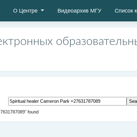
О Центре
Видеоархив МГУ
Список 
ектронных образовательн
Search tags
+27631787089" found