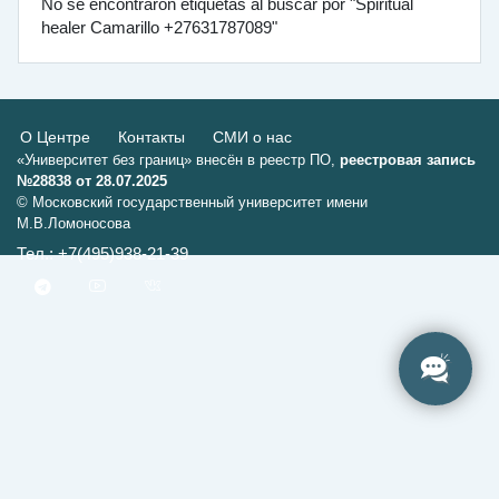
No se encontraron etiquetas al buscar por "Spiritual
healer Camarillo +27631787089"
О Центре
Контакты
СМИ о нас
«Университет без границ» внесён в реестр ПО,
реестровая запись
№28838 от 28.07.2025
© Московский государственный университет имени
М.В.Ломоносова
Тел.: +7(495)938-21-39