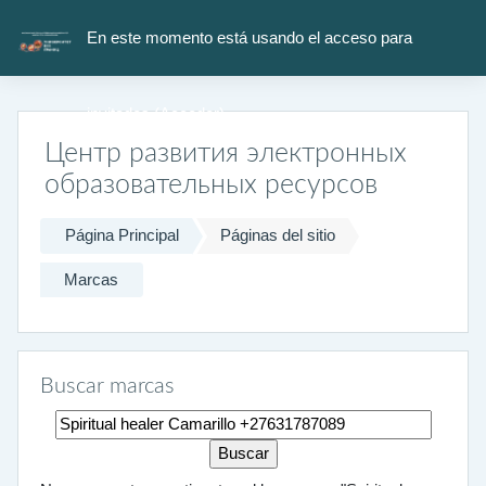
Salta al contenido principal
En este momento está usando el acceso para
invitados (
Acceder
)
Центр развития электронных
образовательных ресурсов
Página Principal
Páginas del sitio
Marcas
Buscar marcas
Buscar marcas