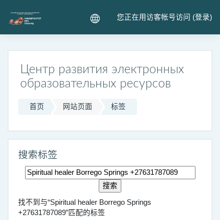
跳到主要内容
您正在用访客帐号访问 (
登录
)
Центр развития электронных
образовательных ресурсов
首页
网站页面
标签
搜索标签
搜索标签
找不到与“Spiritual healer Borrego Springs
+27631787089”匹配的标签