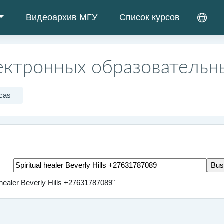
Видеоархив МГУ
Список курсов
ектронных образовательн
cas
Buscar marcas
l healer Beverly Hills +27631787089"