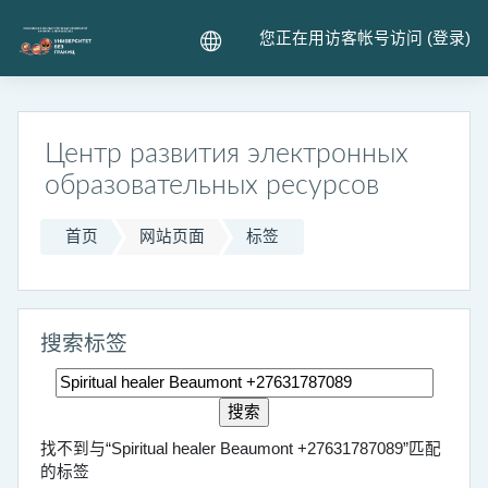
跳到主要内容
您正在用访客帐号访问 (
登录
)
Центр развития электронных
образовательных ресурсов
首页
网站页面
标签
搜索标签
搜索标签
找不到与“Spiritual healer Beaumont +27631787089”匹配
的标签