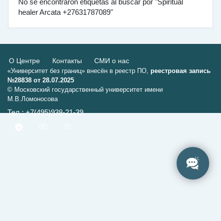
No se encontraron etiquetas al buscar por "Spiritual
healer Arcata +27631787089"
О Центре
Контакты
СМИ о нас
«Университет без границ» внесён в реестр ПО,
реестровая запись
№28838 от 28.07.2025
© Московский государственный университет имени
М.В.Ломоносова
Тел.: +7(495)938-21-39