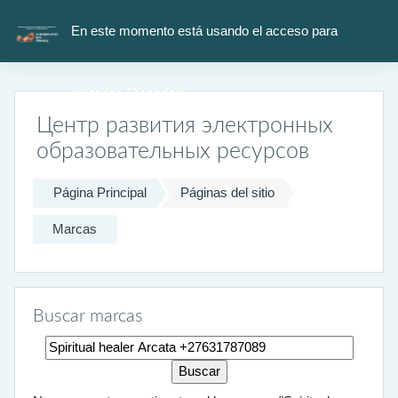
Salta al contenido principal
En este momento está usando el acceso para
invitados (
Acceder
)
Центр развития электронных
образовательных ресурсов
Página Principal
Páginas del sitio
Marcas
Buscar marcas
Buscar marcas