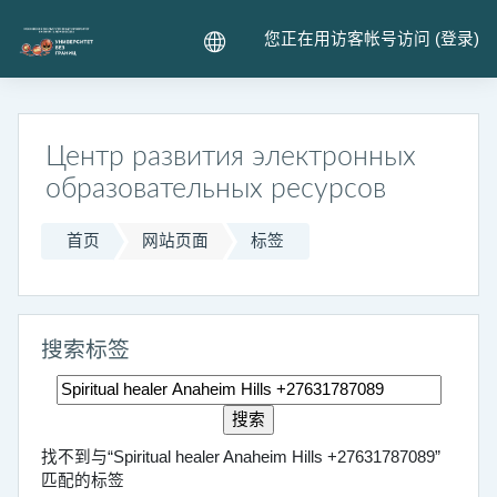
跳到主要内容
您正在用访客帐号访问 (
登录
)
Центр развития электронных
образовательных ресурсов
首页
网站页面
标签
搜索标签
搜索标签
找不到与“Spiritual healer Anaheim Hills +27631787089”
匹配的标签