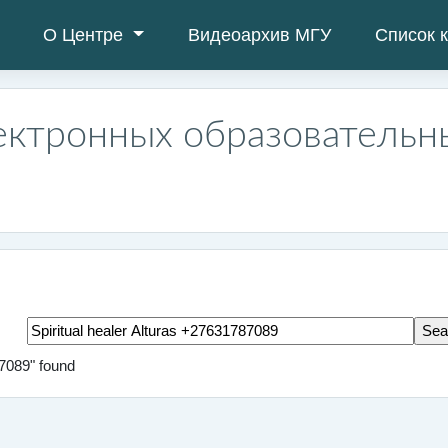
О Центре
Видеоархив МГУ
Список 
ектронных образовательн
Search tags
87089" found