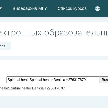
Видеоархив МГУ
Список курсов
ектронных образовательн
cas
Buscar marcas
 healeSpiritual healer Benicia +276317870"