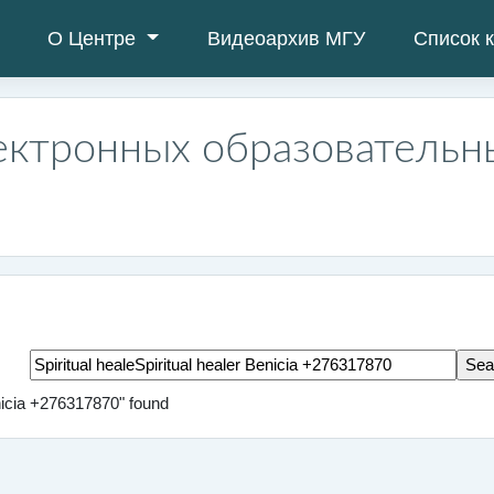
О Центре
Видеоархив МГУ
Список 
ектронных образовательн
Search tags
enicia +276317870" found