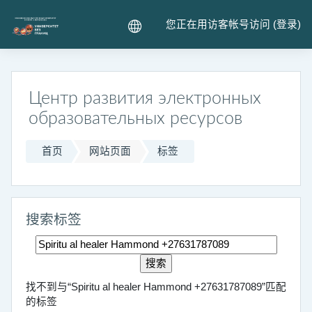
跳到主要内容
您正在用访客帐号访问 (
登录
)
Центр развития электронных
образовательных ресурсов
首页
网站页面
标签
搜索标签
搜索标签
找不到与“Spiritu al healer Hammond +27631787089”匹配
的标签