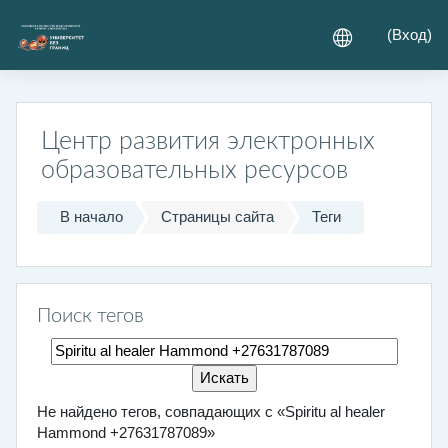
Перейти к основному содержанию
(
Вход
)
Центр развития электронных
образовательных ресурсов
В начало
Страницы сайта
Теги
Поиск тегов
Поиск тегов
Не найдено тегов, совпадающих с «Spiritu al healer
Hammond +27631787089»