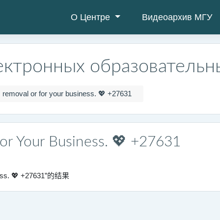
О Центре
Видеоархив МГУ
ектронных образовательн
 removal or for your business. 💖 +27631
or Your Business. 💖 +27631
ess. 💖 +27631”的结果