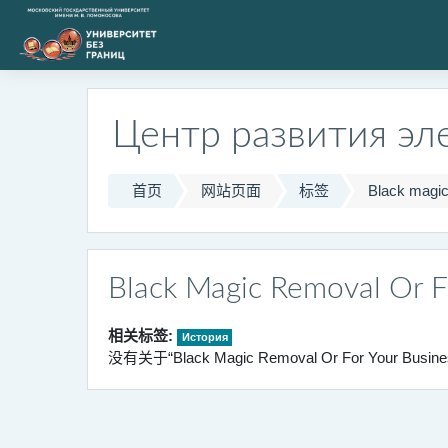
跳到主要内容
Центр развития эл
首页
网站页面
标签
Black magic
Black Magic Removal Or F
相关标签:
История
没有关于“Black Magic Removal Or For Your Busin