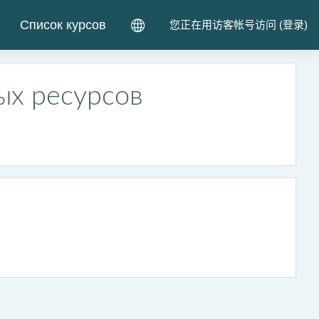
Список курсов
您正在用访客帐号访问 (
登录
)
ых ресурсов