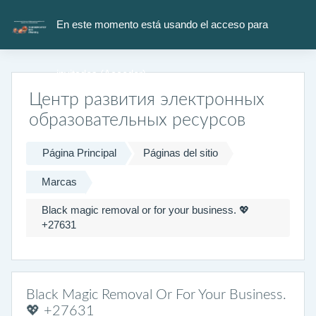
Salta al contenido principal
En este momento está usando el acceso para
invitados (
Acceder
)
Центр развития электронных
образовательных ресурсов
Página Principal
Páginas del sitio
Marcas
Black magic removal or for your business. 💖
+27631
Black Magic Removal Or For Your Business.
💖 +27631