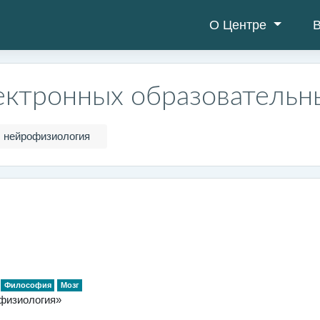
О Центре
В
ектронных образовательн
нейрофизиология
Философия
Мозг
офизиология»