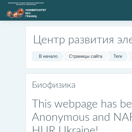
Перейти к основному содержанию
Центр развития эл
В начало
Страницы сайта
Теги
Биофизика
This webpage has be
Anonymous and NAFO,
HUR Ukraine!