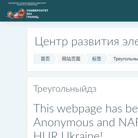
跳到主要内容
Центр развития эл
首页
网站页面
标签
Треугольн
Треугольныйдз
This webpage has be
Anonymous and NAFO,
HUR Ukraine!