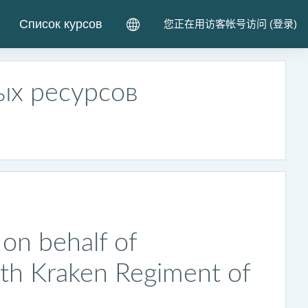
Список курсов
您正在用访客帐号访问 (
登录
)
ых ресурсов
on behalf of
th Kraken Regiment of