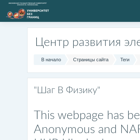
Перейти к основному содержанию
Центр развития эл
В начало
Страницы сайта
Теги
"Шаг В Физику"
This webpage has be
Anonymous and NAFO,