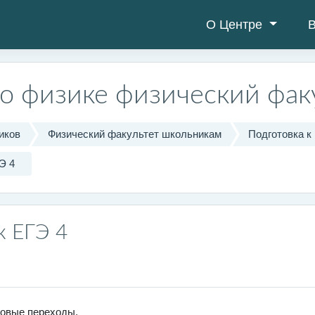
О Центре
В
по физике физический фак
иков
Физический факультет школьникам
Подготовка к
Э 4
к ЕГЭ 4
зовые переходы.