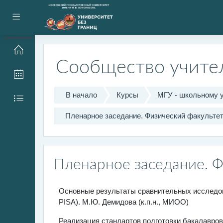
Перейти к основному содержанию
Боковая панель
Сообщество учите
В начало
Курсы
МГУ - школьному 
Пленарное заседание. Физический факультет.
Пленарное заседание. Ф
Основные результаты сравнительных исследов
PISA). М.Ю. Демидова (к.п.н., МИОО)
Реализация стандартов подготовки бакалавров