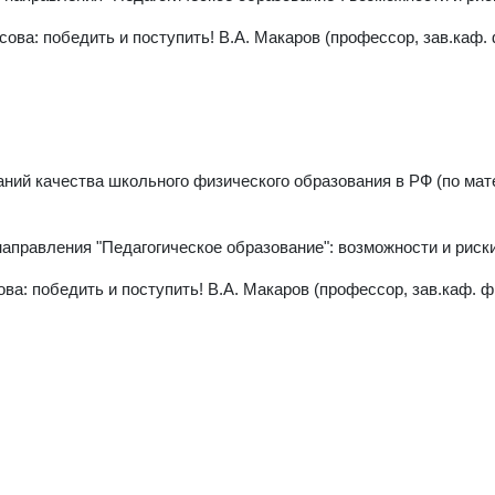
ва: победить и поступить! В.А. Макаров (профессор, зав.каф.
ний качества школьного физического образования в РФ (по ма
аправления "Педагогическое образование": возможности и риск
а: победить и поступить! В.А. Макаров (профессор, зав.каф. 