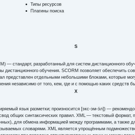
Типы ресурсов
Плагины поиска
S
ORM) — стандарт, разработанный для систем дистанционного обу
емы дистанционного обучения. SCORM позволяет обеспечить со
иал представлен отдельными небольшими блоками, которые мог
ения независимо от того, кем, где и с помощью каких средств
X
ширяемый язык разметки; произносится [экс-эм-э́л]) — рекоме
свод общих синтаксических правил. XML — текстовый формат, 
ных), для обмена информацией между программами, а также дл
 называемых словарями. XML является упрощённым подмножест