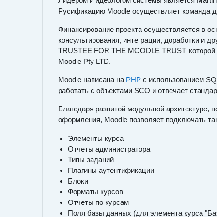
Лидером и идеологом системы является Martin
Русификацию Moodle осуществляет команда до
Финансирование проекта осуществляется в осн
консультирования, интеграции, доработки и 
TRUSTEE FOR THE MOODLE TRUST, которой рук
Moodle Pty LTD.
Moodle написана на
PHP
с использованием SQ
работать с объектами SCO и отвечает станда
Благодаря развитой модульной архитектуре, 
оформления, Moodle позволяет подключать т
Элементы курса
Отчеты администратора
Типы заданий
Плагины аутентификации
Блоки
Форматы курсов
Отчеты по курсам
Поля базы данных (для элемента курса "Ба