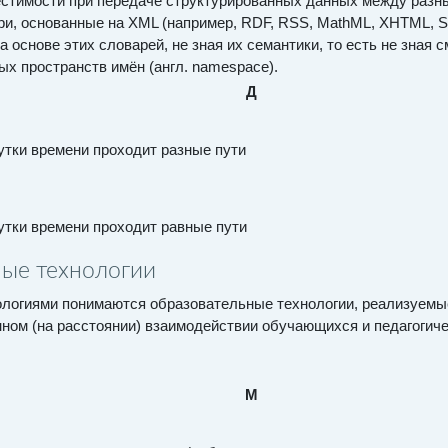
стимости при передаче структурированных данных между разн
ри, основанные на XML (например, RDF, RSS, MathML, XHTML, S
 основе этих словарей, не зная их семантики, то есть не зная
х пространств имён (англ. namespace).
Д
утки времени проходит разные пути
утки времени проходит равные пути
ые технологии
логиями понимаются образовательные технологии, реализуемы
ном (на расстоянии) взаимодействии обучающихся и педагогиче
М