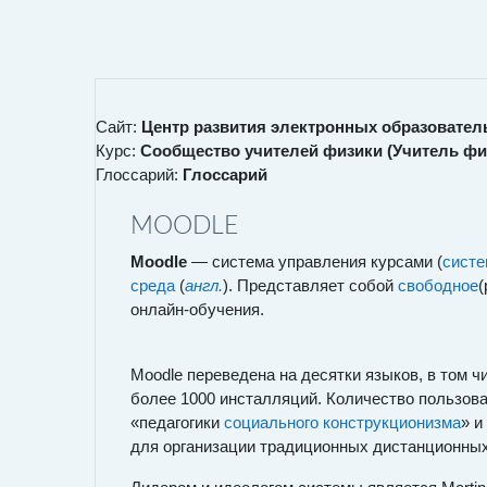
Перейти к основному содержанию
Сайт:
Центр развития электронных образовател
Курс:
Сообщество учителей физики (Учитель фи
Глоссарий:
Глоссарий
MOODLE
Moodle
— система управления курсами (
систе
среда
(
англ.
). Представляет собой
свободное
(
онлайн-обучения.
Moodle переведена на десятки языков, в том ч
более 1000 инсталляций. Количество пользов
«педагогики
социального конструкционизма
» и
для организации традиционных дистанционных 