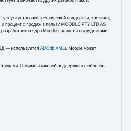
аствует и множество других разработчиков.
услуги установки, технической поддержки, хостинга,
сы и процент с продаж в пользу MOODLE PTY LTD AS
разработчиков ядра Moodle являются сотрудниками
. БД — используется
ADOdb
XML
). Moodle может
ботчиками. Помимо языковой поддержки и шаблонов