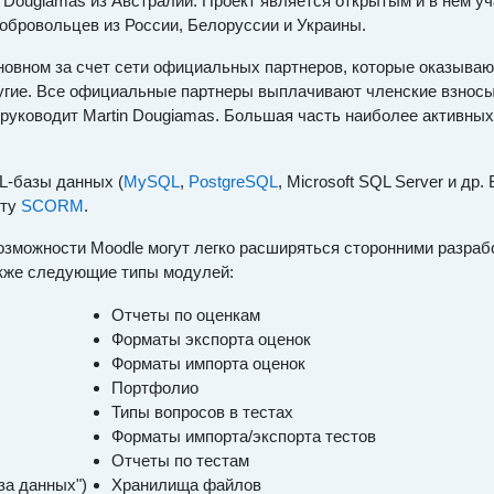
 Dougiamas из Австралии. Проект является открытым и в нём уч
бровольцев из России, Белоруссии и Украины.
овном за счет сети официальных партнеров, которые оказывают 
другие. Все официальные партнеры выплачивают членские взно
оводит Martin Dougiamas. Большая часть наиболее активных 
L-базы данных (
MySQL
,
PostgreSQL
, Microsoft SQL Server и др
рту
SCORM
.
возможности Moodle могут легко расширяться сторонними разра
акже следующие типы модулей:
Отчеты по оценкам
Форматы экспорта оценок
Форматы импорта оценок
Портфолио
Типы вопросов в тестах
Форматы импорта/экспорта тестов
Отчеты по тестам
за данных")
Хранилища файлов