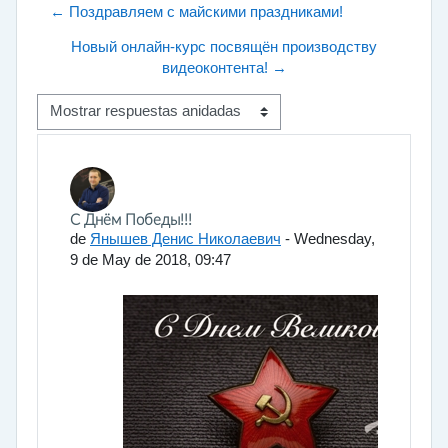
← Поздравляем с майскими праздниками!
Новый онлайн-курс посвящён производству
видеоконтента! →
Mostrar modo
Número de respuestas: 0
С Днём Победы!!!
de
Янышев Денис Николаевич
-
Wednesday,
9 de May de 2018, 09:47