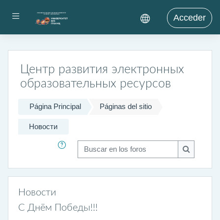
Salta al contenido principal
Panel lateral
Acceder
Центр развития электронных
образовательных ресурсов
Página Principal
Páginas del sitio
Новости
Buscar en los foros
Buscar en 
Новости
С Днём Победы!!!