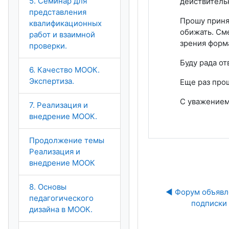
5. Семинар для
действитель
представления
Прошу принят
квалификационных
обижать. См
работ и взаимной
зрения форм
проверки.
Буду рада от
6. Качество МООК.
Экспертиза.
Еще раз про
С уважением
7. Реализация и
внедрение МООК.
Продолжение темы
Реализация и
внедрение МООК
8. Основы
◀︎ Форум объявл
педагогического
подписки
дизайна в МООК.