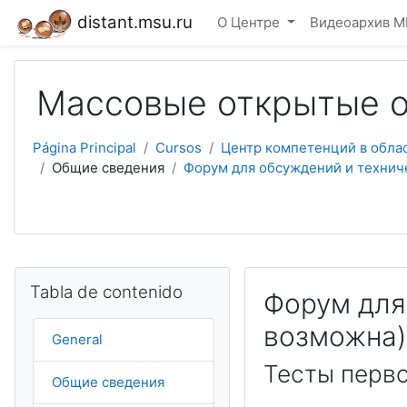
Salta al contenido principal
distant.msu.ru
О Центре
Видеоархив М
Массовые открытые о
Página Principal
Cursos
Центр компетенций в обла
Общие сведения
Форум для обсуждений и технич
Salta Tabla de contenido
Tabla de contenido
Форум для
возможна)
General
Тесты перво
Общие сведения