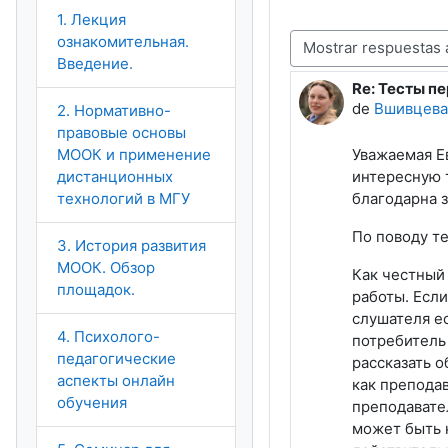
1. Лекция
ознакомительная.
Mostrar modo
Введение.
Re: Тесты пе
Número de re
de
Вшивцева
2. Нормативно-
правовые основы
МООК и применение
Уважаемая Е
дистанционных
интересную 
технологий в МГУ
благодарна з
По поводу т
3. История развития
МООК. Обзор
Как честный 
площадок.
работы. Если
слушателя ес
4. Психолого-
потребитель 
педагогические
рассказать о
аспекты онлайн
как преподав
обучения
преподавател
может быть к