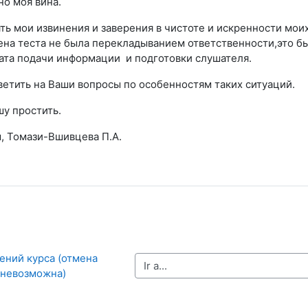
но моя вина.
ь мои извинения и заверения в чистоте и искренности мои
ена теста не была перекладыванием ответственности,это б
ата подачи информации и подготовки слушателя.
ветить на Ваши вопросы по особенностям таких ситуаций.
шу простить.
, Томази-Вшивцева П.А.
ений курса (отмена 
Ir a...
 невозможна)