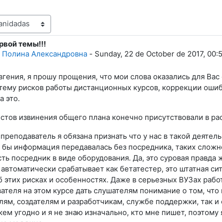
рвой темы!!!
spuestas: 0
 Полина Александровна
-
Sunday, 22 de October de 2017, 00:
вгения, я прошу прощения, что мои слова оказались для Ва
тему рисков работы дистанционных курсов, коррекции ошиб
а это.
естов извинения общего плана конечно присутствовали в р
преподаватель я обязана признать что у нас в такой деятел
 бы информация передавалась без посредника, таких сложно
ть посредник в виде оборудования. Да, это суровая правда
автоматически срабатывает как бетатестер, это штатная си
б этих рисках и особенностях. Даже в серьезных ВУЗах рабо
ателя на этом курсе дать слушателям понимание о том, что 
ям, создателям и разработчикам, службе поддержки, так и 
ем угодно и я не знаю изначально, кто мне пишет, поэтому