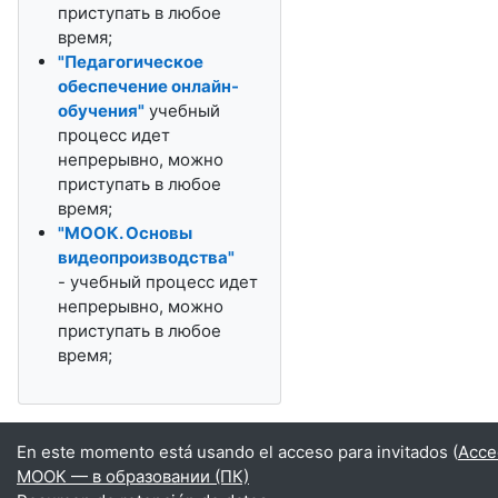
приступать в любое
время;
"Педагогическое
обеспечение онлайн-
обучения"
учебный
процесс идет
непрерывно, можно
приступать в любое
время;
"МООК. Основы
видеопроизводства"
- учебный процесс идет
непрерывно, можно
приступать в любое
время;
En este momento está usando el acceso para invitados (
Acce
МООК — в образовании (ПК)