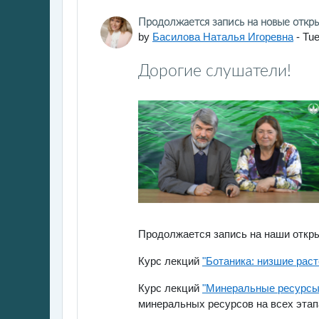
Number of replies: 0
Продолжается запись на новые откр
by
Басилова Наталья Игоревна
-
Tue
Дорогие слушатели!
Продолжается запись на наши откры
Курс лекций
"Ботаника: низшие раст
Курс лекций
"Минеральные ресурсы
минеральных ресурсов на всех эта