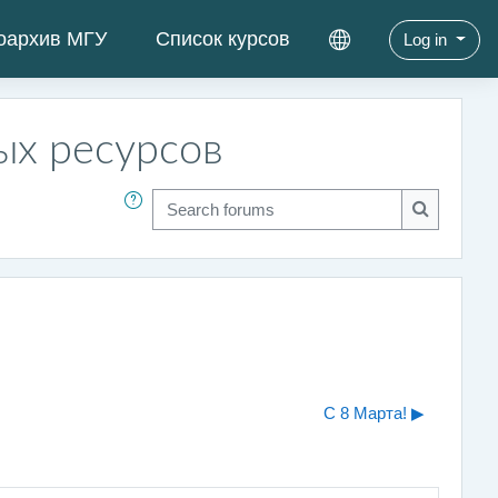
оархив МГУ
Список курсов
Log in
ых ресурсов
Search forums
Search fo
С 8 Марта! ▶︎