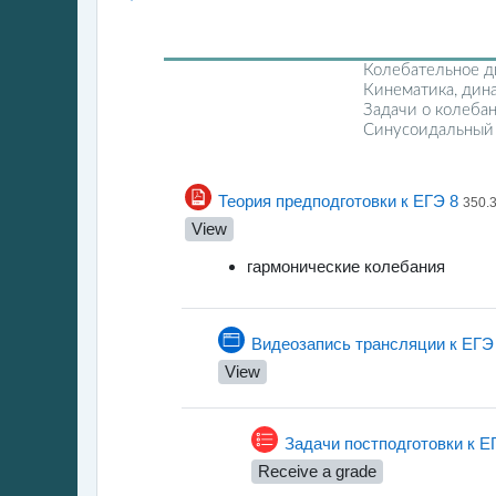
ЗАНЯТИЕ 8
Колебательное д
Кинематика, дина
Задачи о колебан
Синусоидальный т
File
Теория предподготовки к ЕГЭ 8
350.
View
гармонические колебания
Pa
Видеозапись трансляции к ЕГЭ
View
Задачи постподготовки к Е
Receive a grade