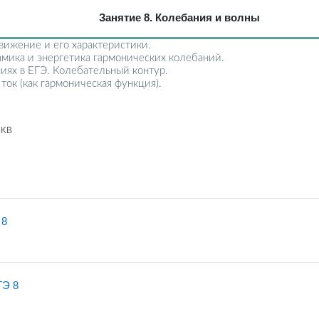
Занятие 8. Колебания и волны
вижение и его характеристики.
мика и энергетика гармонических колебаний.
иях в ЕГЭ. Колебательный контур.
ок (как гармоническая функция).
3KB
ge
 8
Quiz
ГЭ 8