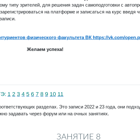
ому типу зрителей, для решения задач самоподготовки с автопр
 зарегистрироваться на платформе и записаться на курс введя 
записи.
итуриентов физического факультета ВК https://vk.com/open.
Желаем успеха!
ГЭ:
1
2
3
4
5
6
7
8
9
10
11
ответствующих разделах. Это записи 2022 и 23 года, они подход
но задавать через форум или на очных занятиях.
ЗАНЯТИЕ 8